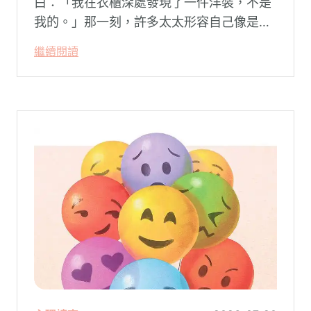
白：「我在衣櫃深處發現了一件洋裝，不是
我的。」那一刻，許多太太形容自己像是踩
空了一階樓梯—原本熟悉的婚姻，突然變得
繼續閱讀
陌生。