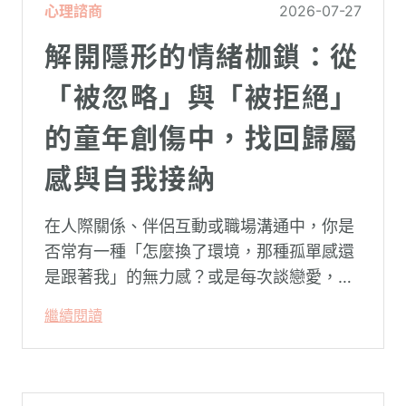
心理諮商
2026-07-27
解開隱形的情緒枷鎖：從
「被忽略」與「被拒絕」
的童年創傷中，找回歸屬
感與自我接納
在人際關係、伴侶互動或職場溝通中，你是
否常有一種「怎麼換了環境，那種孤單感還
是跟著我」的無力感？或是每次談戀愛，總
是不自覺地設下層層關卡去測試對方，最後
繼續閱讀
卻演變成兩敗俱傷？