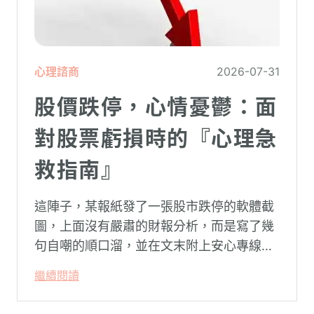
心理諮商
2026-07-31
股價跌停，心情憂鬱：面
對股票虧損時的『心理急
救指南』
這陣子，某報紙發了一張股市跌停的軟體截
圖，上面沒有嚴肅的財報分析，而是寫了幾
句自嘲的順口溜，並在文末附上安心專線與
生命線的求助電話。這張圖片在社群平台上
繼續閱讀
被廣泛轉載。對許多投資人而言，螢幕上下
跌的數字背後，實質連結的是個人的財務壓