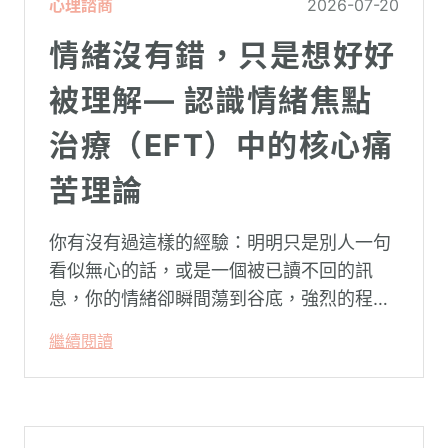
心理諮商
2026-07-20
情緒沒有錯，只是想好好
被理解— 認識情緒焦點
治療（EFT）中的核心痛
苦理論
你有沒有過這樣的經驗：明明只是別人一句
看似無心的話，或是一個被已讀不回的訊
息，你的情緒卻瞬間蕩到谷底，強烈的程度
似乎不成比例？事後想起來，你也覺得奇
繼續閱讀
怪：「事情真的有這麼嚴重嗎？」