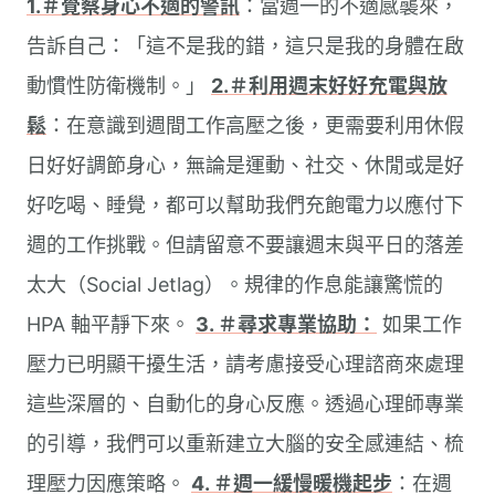
1.＃覺察身心不適的警訊
：當週一的不適感襲來，
告訴自己：「這不是我的錯，這只是我的身體在啟
動慣性防衛機制。」
2.＃利用週末好好充電與放
鬆
：在意識到週間工作高壓之後，更需要利用休假
日好好調節身心，無論是運動、社交、休閒或是好
好吃喝、睡覺，都可以幫助我們充飽電力以應付下
週的工作挑戰。但請留意不要讓週末與平日的落差
太大（Social Jetlag）。規律的作息能讓驚慌的
HPA 軸平靜下來。
3. ＃尋求專業協助：
如果工作
壓力已明顯干擾生活，請考慮接受心理諮商來處理
這些深層的、自動化的身心反應。透過心理師專業
的引導，我們可以重新建立大腦的安全感連結、梳
理壓力因應策略。
4. ＃週一緩慢暖機起步
：在週