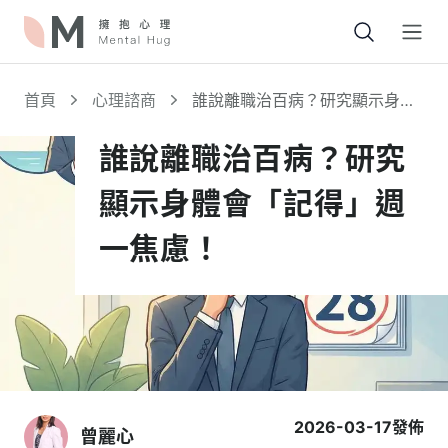
Open
首頁
心理諮商
誰說離職治百病？研究顯示身體
會「記得」週一焦慮！
誰說離職治百病？研究
顯示身體會「記得」週
一焦慮！
2026-03-17
發佈
曾麗心