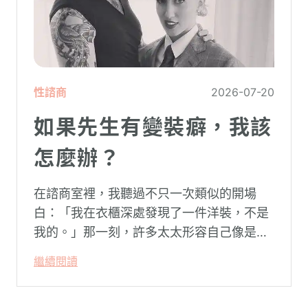
性諮商
2026-07-20
如果先生有變裝癖，我該
怎麼辦？
在諮商室裡，我聽過不只一次類似的開場
白：「我在衣櫃深處發現了一件洋裝，不是
我的。」那一刻，許多太太形容自己像是踩
空了一階樓梯—原本熟悉的婚姻，突然變得
繼續閱讀
陌生。