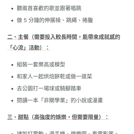
聽兩首喜歡的歌並跟著唱跳
做 5 分鐘的伸展操、跳繩、捲腹
二、主餐（需要投入較長時間，能帶來成就感的
「心流」活動）：
組裝一套樂高或模型
和家人一起烘焙餅乾或做一道菜
去公園打一場球或騎腳踏車
閱讀一本「非關學業」的小說或漫畫
三、甜點（高強度的娛樂，但需要限量）：
諸如打電動、滑手機、遊樂園、看電影等。