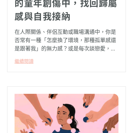
的童年創傷中，找回歸屬
感與自我接納
在人際關係、伴侶互動或職場溝通中，你是
否常有一種「怎麼換了環境，那種孤單感還
是跟著我」的無力感？或是每次談戀愛，總
是不自覺地設下層層關卡去測試對方，最後
繼續閱讀
卻演變成兩敗俱傷？