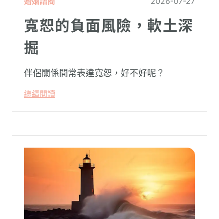
婚姻諮商
2026-07-27
寬恕的負面風險，軟土深
掘
伴侶關係間常表達寬恕，好不好呢？
繼續閱讀