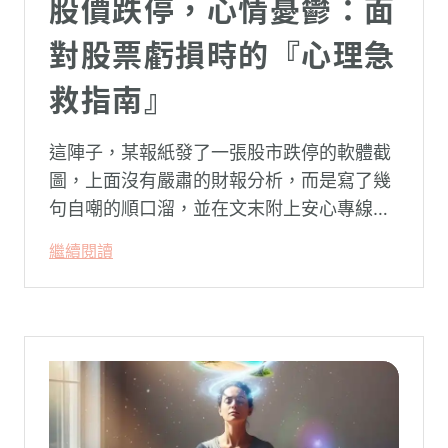
股價跌停，心情憂鬱：面
對股票虧損時的『心理急
救指南』
這陣子，某報紙發了一張股市跌停的軟體截
圖，上面沒有嚴肅的財報分析，而是寫了幾
句自嘲的順口溜，並在文末附上安心專線與
生命線的求助電話。這張圖片在社群平台上
繼續閱讀
被廣泛轉載。對許多投資人而言，螢幕上下
跌的數字背後，實質連結的是個人的財務壓
力、家庭開銷預算與強烈的焦慮感。