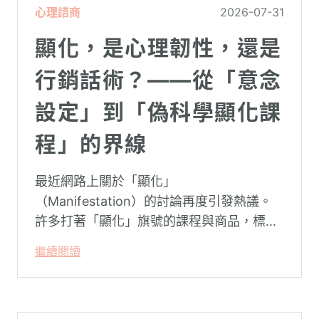
心理諮商
2026-07-31
顯化，是心理韌性，還是
行銷話術？——從「意念
設定」到「偽科學顯化課
程」的界線
最近網路上關於「顯化」
（Manifestation）的討論再度引發熱議。
許多打著「顯化」旗號的課程與商品，標榜
只要「相信宇宙」、「調整能量頻率」，就
繼續閱讀
能吸引財富、關係與健康。這類論述聽起來
療癒，卻經常缺乏實證基礎，甚至可能對正
在低潮中的人造成二次傷害。