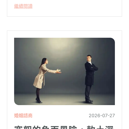
只要「相信宇宙」、「調整能量頻率」，就
繼續閱讀
能吸引財富、關係與健康。這類論述聽起來
療癒，卻經常缺乏實證基礎，甚至可能對正
在低潮中的人造成二次傷害。
婚姻諮商
2026-07-27