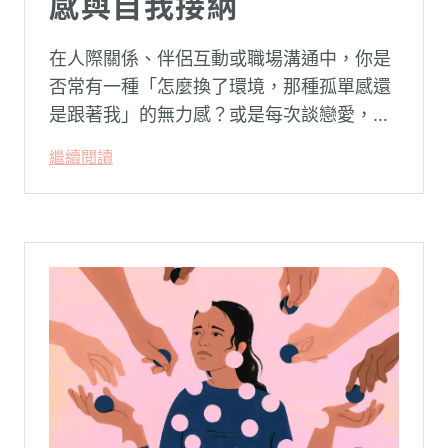
感與自我接納
在人際關係、伴侶互動或職場溝通中，你是
否常有一種「怎麼換了環境，那種孤單感還
是跟著我」的無力感？或是每次談戀愛，總
是不自覺地設下層層關卡去測試對方，最後
繼續閱讀
卻演變成兩敗俱傷？