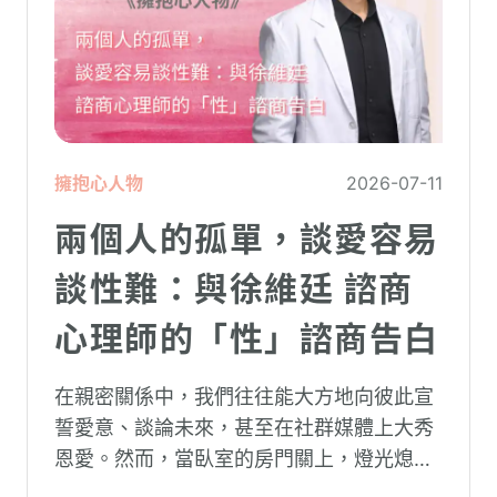
擁抱心人物
2026-07-11
兩個人的孤單，談愛容易
談性難：與徐維廷 諮商
心理師的「性」諮商告白
在親密關係中，我們往往能大方地向彼此宣
誓愛意、談論未來，甚至在社群媒體上大秀
恩愛。然而，當臥室的房門關上，燈光熄
滅，面對枕邊最親密的那個人，有些話卻反