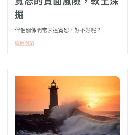
寬恕的負面風險，軟土深
掘
伴侶關係間常表達寬恕，好不好呢？
繼續閱讀