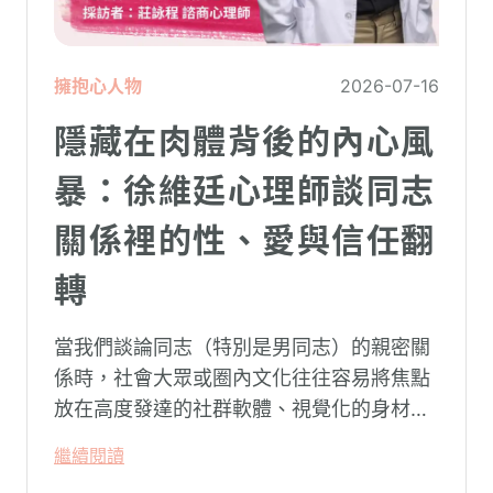
擁抱心人物
2026-07-16
隱藏在肉體背後的內心風
暴：徐維廷心理師談同志
關係裡的性、愛與信任翻
轉
當我們談論同志（特別是男同志）的親密關
係時，社會大眾或圈內文化往往容易將焦點
放在高度發達的社群軟體、視覺化的身材資
本（如大屌、肌肉、陽剛崇拜），甚至是約
繼續閱讀
砲文化的普及度上。