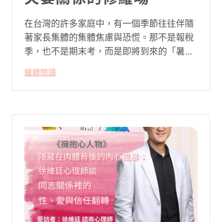
在台灣的許多家庭中，有一個季節往往伴隨
著家長集體的集體焦慮與恐慌。那不是報稅
季，也不是期末考，而是即將到來的「暑
假」。當校門關上，孩子「傾巢而出」回歸
繼續閱讀
家庭，原本由學校與安親班代勞的照顧責
任，瞬間全數倒回家庭系統之內。對許多父
母親而言，這段日子甚至被戲稱為考驗婚姻
與理智線的「煉獄」