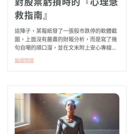
對股票虧損時的『心理急
救指南』
這陣子，某報紙發了一張股市跌停的軟體截
圖，上面沒有嚴肅的財報分析，而是寫了幾
句自嘲的順口溜，並在文末附上安心專線與
生命線的求助電話。這張圖片在社群平台上
繼續閱讀
被廣泛轉載。對許多投資人而言，螢幕上下
跌的數字背後，實質連結的是個人的財務壓
力、家庭開銷預算與強烈的焦慮感。