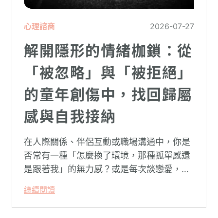
心理諮商
2026-07-27
解開隱形的情緒枷鎖：從
「被忽略」與「被拒絕」
的童年創傷中，找回歸屬
感與自我接納
在人際關係、伴侶互動或職場溝通中，你是
否常有一種「怎麼換了環境，那種孤單感還
是跟著我」的無力感？或是每次談戀愛，總
是不自覺地設下層層關卡去測試對方，最後
繼續閱讀
卻演變成兩敗俱傷？