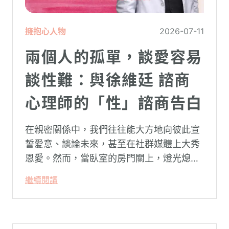
擁抱心人物
2026-07-11
兩個人的孤單，談愛容易
談性難：與徐維廷 諮商
心理師的「性」諮商告白
在親密關係中，我們往往能大方地向彼此宣
誓愛意、談論未來，甚至在社群媒體上大秀
恩愛。然而，當臥室的房門關上，燈光熄
滅，面對枕邊最親密的那個人，有些話卻反
繼續閱讀
而成了最難開口的禁忌。