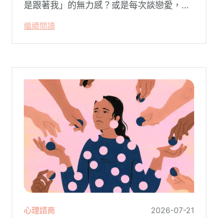
是跟著我」的無力感？或是每次談戀愛，總
是不自覺地設下層層關卡去測試對方，最後
繼續閱讀
卻演變成兩敗俱傷？
心理諮商
2026-07-21