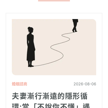
婚姻諮商
2026-08-06
夫妻漸行漸遠的隱形循
環:當「不說你不懂」遇