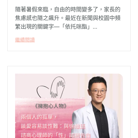
隨著暑假來臨，自由的時間變多了，家長的
焦慮感也隨之飆升。最近在新聞與校園中頻
繁出現的關鍵字—「依托咪酯」
（Etomidate，俗稱喪屍煙彈），成為無數
繼續閱讀
父母心中最深沉的恐懼。