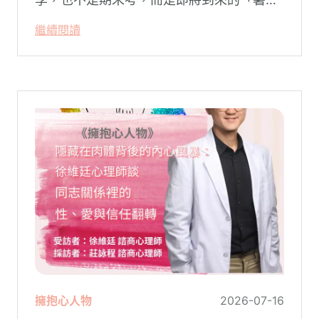
假」。當校門關上，孩子「傾巢而出」回歸
繼續閱讀
家庭，原本由學校與安親班代勞的照顧責
任，瞬間全數倒回家庭系統之內。對許多父
母親而言，這段日子甚至被戲稱為考驗婚姻
與理智線的「煉獄」
擁抱心人物
2026-07-16