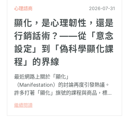
心理諮商
2026-07-31
顯化，是心理韌性，還是
行銷話術？——從「意念
設定」到「偽科學顯化課
程」的界線
最近網路上關於「顯化」
（Manifestation）的討論再度引發熱議。
許多打著「顯化」旗號的課程與商品，標榜
只要「相信宇宙」、「調整能量頻率」，就
繼續閱讀
能吸引財富、關係與健康。這類論述聽起來
療癒，卻經常缺乏實證基礎，甚至可能對正
在低潮中的人造成二次傷害。