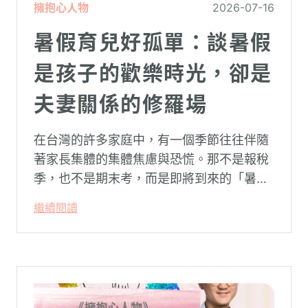
擁抱心人物
2026-07-16
暑假育兒好孤單：談暑假
是孩子的歡樂時光，卻是
夫妻關係的修羅場
在台灣的許多家庭中，有一個季節往往伴隨
著家長集體的集體焦慮與恐慌。那不是報稅
季，也不是期末考，而是即將到來的「暑
假」。當校門關上，孩子「傾巢而出」回歸
繼續閱讀
家庭，原本由學校與安親班代勞的照顧責
任，瞬間全數倒回家庭系統之內。對許多父
母親而言，這段日子甚至被戲稱為考驗婚姻
與理智線的「煉獄」