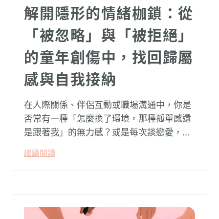
解開隱形的情緒枷鎖：從
「被忽略」與「被拒絕」
的童年創傷中，找回歸屬
感與自我接納
在人際關係、伴侶互動或職場溝通中，你是
否常有一種「怎麼換了環境，那種孤單感還
是跟著我」的無力感？或是每次談戀愛，總
是不自覺地設下層層關卡去測試對方，最後
繼續閱讀
卻演變成兩敗俱傷？