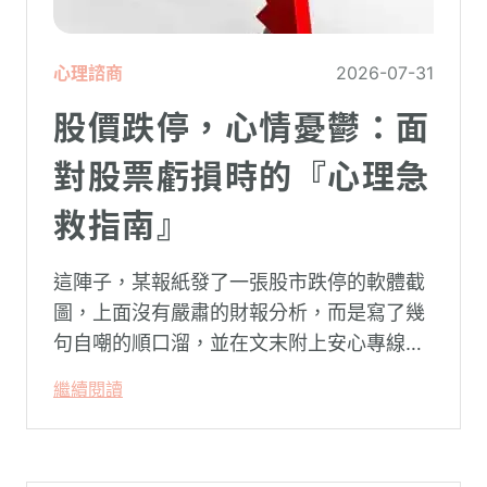
心理諮商
2026-07-31
股價跌停，心情憂鬱：面
對股票虧損時的『心理急
救指南』
這陣子，某報紙發了一張股市跌停的軟體截
圖，上面沒有嚴肅的財報分析，而是寫了幾
句自嘲的順口溜，並在文末附上安心專線與
生命線的求助電話。這張圖片在社群平台上
繼續閱讀
被廣泛轉載。對許多投資人而言，螢幕上下
跌的數字背後，實質連結的是個人的財務壓
力、家庭開銷預算與強烈的焦慮感。