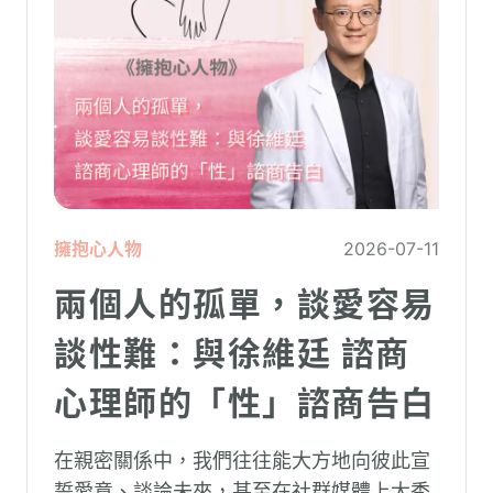
擁抱心人物
2026-07-11
兩個人的孤單，談愛容易
談性難：與徐維廷 諮商
心理師的「性」諮商告白
在親密關係中，我們往往能大方地向彼此宣
誓愛意、談論未來，甚至在社群媒體上大秀