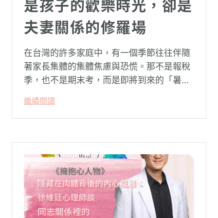
是孩子的歡樂時光，卻是
夫妻關係的修羅場
在台灣的許多家庭中，有一個季節往往伴隨
著家長集體的集體焦慮與恐慌。那不是報稅
季，也不是期末考，而是即將到來的「暑
假」。當校門關上，孩子「傾巢而出」回歸
繼續閱讀
家庭，原本由學校與安親班代勞的照顧責
任，瞬間全數倒回家庭系統之內。對許多父
母親而言，這段日子甚至被戲稱為考驗婚姻
與理智線的「煉獄」