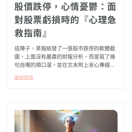
股價跌停，心情憂鬱：面
對股票虧損時的『心理急
救指南』
這陣子，某報紙發了一張股市跌停的軟體截
圖，上面沒有嚴肅的財報分析，而是寫了幾
句自嘲的順口溜，並在文末附上安心專線與
生命線的求助電話。這張圖片在社群平台上
繼續閱讀
被廣泛轉載。對許多投資人而言，螢幕上下
跌的數字背後，實質連結的是個人的財務壓
力、家庭開銷預算與強烈的焦慮感。