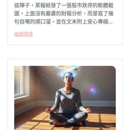
這陣子，某報紙發了一張股市跌停的軟體截
圖，上面沒有嚴肅的財報分析，而是寫了幾
句自嘲的順口溜，並在文末附上安心專線與
生命線的求助電話。這張圖片在社群平台上
繼續閱讀
被廣泛轉載。對許多投資人而言，螢幕上下
跌的數字背後，實質連結的是個人的財務壓
力、家庭開銷預算與強烈的焦慮感。