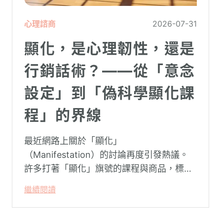
心理諮商
2026-07-31
顯化，是心理韌性，還是
行銷話術？——從「意念
設定」到「偽科學顯化課
程」的界線
最近網路上關於「顯化」
（Manifestation）的討論再度引發熱議。
許多打著「顯化」旗號的課程與商品，標榜
只要「相信宇宙」、「調整能量頻率」，就
繼續閱讀
能吸引財富、關係與健康。這類論述聽起來
療癒，卻經常缺乏實證基礎，甚至可能對正