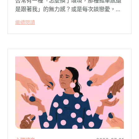
否常有一種「怎麼換了環境，那種孤單感還
是跟著我」的無力感？或是每次談戀愛，總
是不自覺地設下層層關卡去測試對方，最後
繼續閱讀
卻演變成兩敗俱傷？