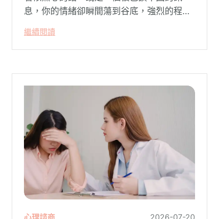
息，你的情緒卻瞬間蕩到谷底，強烈的程度
似乎不成比例？事後想起來，你也覺得奇
繼續閱讀
怪：「事情真的有這麼嚴重嗎？」
心理諮商
2026-07-20