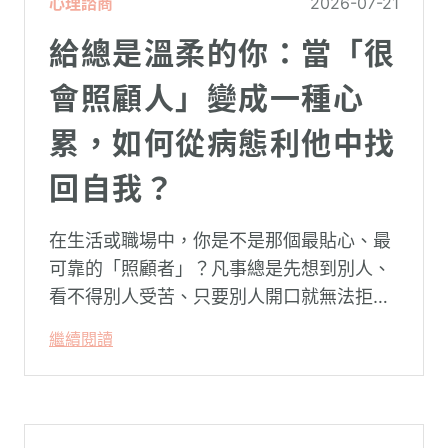
心理諮商
2026-07-21
給總是溫柔的你：當「很
會照顧人」變成一種心
累，如何從病態利他中找
回自我？
在生活或職場中，你是不是那個最貼心、最
可靠的「照顧者」？凡事總是先想到別人、
看不得別人受苦、只要別人開口就無法拒
絕。然而，這種掏空自己的「大愛」，卻常
繼續閱讀
常在夜深人靜時讓你感到莫名的心累與空
虛。