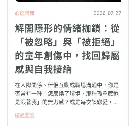
心理諮商
2026-07-27
解開隱形的情緒枷鎖：從
「被忽略」與「被拒絕」
的童年創傷中，找回歸屬
感與自我接納
在人際關係、伴侶互動或職場溝通中，你是
否常有一種「怎麼換了環境，那種孤單感還
是跟著我」的無力感？或是每次談戀愛，總
是不自覺地設下層層關卡去測試對方，最後
繼續閱讀
卻演變成兩敗俱傷？