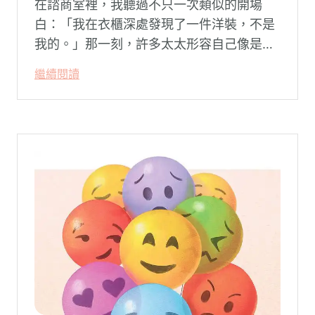
在諮商室裡，我聽過不只一次類似的開場
白：「我在衣櫃深處發現了一件洋裝，不是
我的。」那一刻，許多太太形容自己像是踩
空了一階樓梯—原本熟悉的婚姻，突然變得
繼續閱讀
陌生。