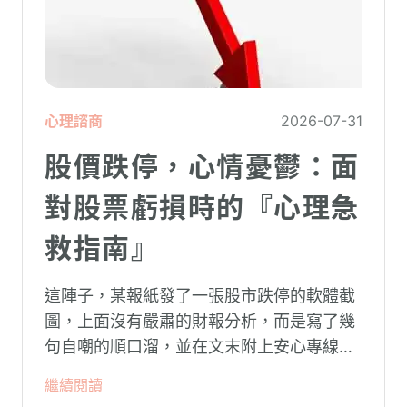
心理諮商
2026-07-31
股價跌停，心情憂鬱：面
對股票虧損時的『心理急
救指南』
這陣子，某報紙發了一張股市跌停的軟體截
圖，上面沒有嚴肅的財報分析，而是寫了幾
句自嘲的順口溜，並在文末附上安心專線與
生命線的求助電話。這張圖片在社群平台上
繼續閱讀
被廣泛轉載。對許多投資人而言，螢幕上下