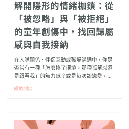
解開隱形的情緒枷鎖：從
「被忽略」與「被拒絕」
的童年創傷中，找回歸屬
感與自我接納
在人際關係、伴侶互動或職場溝通中，你是
否常有一種「怎麼換了環境，那種孤單感還
是跟著我」的無力感？或是每次談戀愛，總
是不自覺地設下層層關卡去測試對方，最後
繼續閱讀
卻演變成兩敗俱傷？