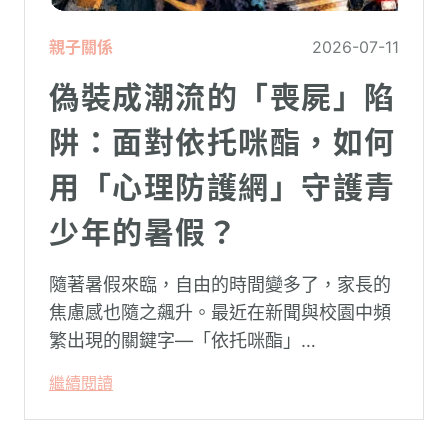
親子關係
2026-07-11
偽裝成潮流的「喪屍」陷
阱：面對依托咪酯，如何
用「心理防護網」守護青
少年的暑假？
隨著暑假來臨，自由的時間變多了，家長的
焦慮感也隨之飆升。最近在新聞與校園中頻
繁出現的關鍵字—「依托咪酯」
（Etomidate，俗稱喪屍煙彈），成為無數
繼續閱讀
父母心中最深沉的恐懼。