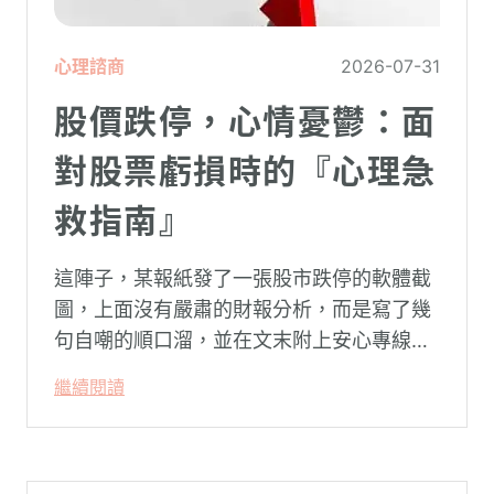
心理諮商
2026-07-31
股價跌停，心情憂鬱：面
對股票虧損時的『心理急
救指南』
這陣子，某報紙發了一張股市跌停的軟體截
圖，上面沒有嚴肅的財報分析，而是寫了幾
句自嘲的順口溜，並在文末附上安心專線與
生命線的求助電話。這張圖片在社群平台上
繼續閱讀
被廣泛轉載。對許多投資人而言，螢幕上下
跌的數字背後，實質連結的是個人的財務壓
力、家庭開銷預算與強烈的焦慮感。