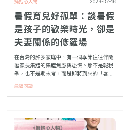
擁抱心人物
2026-07-16
暑假育兒好孤單：談暑假
是孩子的歡樂時光，卻是
夫妻關係的修羅場
在台灣的許多家庭中，有一個季節往往伴隨
著家長集體的集體焦慮與恐慌。那不是報稅
季，也不是期末考，而是即將到來的「暑
假」。當校門關上，孩子「傾巢而出」回歸
繼續閱讀
家庭，原本由學校與安親班代勞的照顧責
任，瞬間全數倒回家庭系統之內。對許多父
母親而言，這段日子甚至被戲稱為考驗婚姻
與理智線的「煉獄」