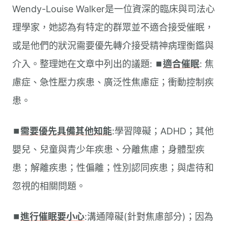
Wendy-Louise Walker是一位資深的臨床與司法心
理學家，她認為有特定的群眾並不適合接受催眠，
或是他們的狀況需要優先轉介接受精神病理衡鑑與
介入。整理她在文章中列出的議題: ⏹︎
適合催眠
: 焦
慮症、急性壓力疾患、廣泛性焦慮症；衝動控制疾
患。
⏹︎
需要優先具備其他知能
:學習障礙；ADHD；其他
嬰兒、兒童與青少年疾患、分離焦慮；身體型疾
患；解離疾患；性偏離；性別認同疾患；與虐待和
忽視的相關問題。
⏹︎
進行催眠要小心
:溝通障礙(針對焦慮部分)；因為