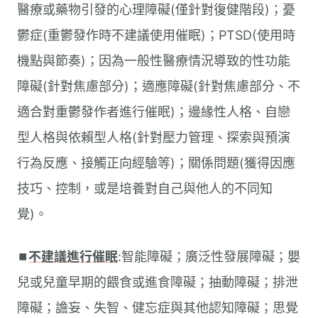
醫療或藥物引發的心理障礙(僅針對復健階段)；憂
鬱症(重鬱發作時不建議使用催眠)；PTSD(使用時
機點與節奏)；因為一般性醫療情況導致的性功能
障礙(針對焦慮部分)；適應障礙(針對焦慮部分、不
適合對重鬱發作者進行催眠)；邊緣性人格、自戀
型人格與依賴型人格(針對壓力管理、探索與預演
行為反應、接觸正向經驗等)；關係問題(獲得因應
技巧、控制，或是培養對自己與他人的不同知
覺)。
⏹︎
不建議進行催眠
:智能障礙；廣泛性發展障礙；嬰
兒或兒童早期的餵食或進食障礙；抽動障礙；排泄
障礙；譫妄、失智、健忘症與其他認知障礙；思覺