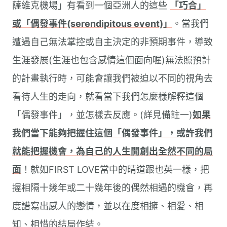
薩維克機場」有看到一個亞洲人的這些
「巧合」
或「偶發事件(serendipitous event)」
。當我們
遭遇自己無法掌控或自主決定的非預期事件，導致
生涯發展(生涯也包含感情這個面向喔)無法照預計
的計畫執行時，可能會讓我們被迫以不同的視角去
看待人生的走向，就看當下我們怎麼樣解釋這個
「偶發事件」，並怎樣去反應。(詳見備註一)
如果
我們當下能夠把握住這個「偶發事件」，或許我們
就能把握機會，為自己的人生開創出全然不同的局
面
！就如FIRST LOVE當中的晴道跟也英一樣，把
握相隔十幾年或二十幾年後的偶然相遇的機會，再
度譜寫出感人的戀情，並以在度相擁、相愛、相
知、相惜的結局作結。