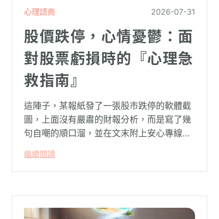
心理諮商
2026-07-31
股價跌停，心情憂鬱：面
對股票虧損時的『心理急
救指南』
這陣子，某報紙發了一張股市跌停的軟體截
圖，上面沒有嚴肅的財報分析，而是寫了幾
句自嘲的順口溜，並在文末附上安心專線與
生命線的求助電話。這張圖片在社群平台上
繼續閱讀
被廣泛轉載。對許多投資人而言，螢幕上下
跌的數字背後，實質連結的是個人的財務壓
力、家庭開銷預算與強烈的焦慮感。