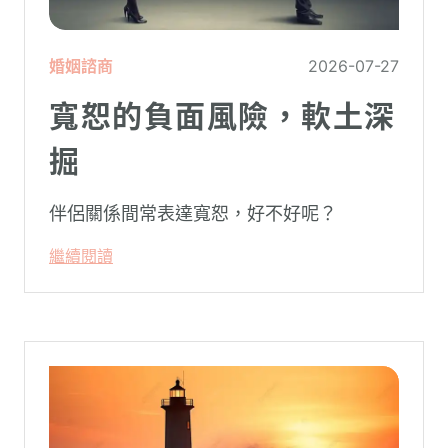
婚姻諮商
2026-07-27
寬恕的負面風險，軟土深
掘
伴侶關係間常表達寬恕，好不好呢？
繼續閱讀