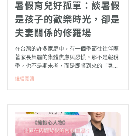
暑假育兒好孤單：談暑假
是孩子的歡樂時光，卻是
夫妻關係的修羅場
在台灣的許多家庭中，有一個季節往往伴隨
著家長集體的集體焦慮與恐慌。那不是報稅
季，也不是期末考，而是即將到來的「暑
假」。當校門關上，孩子「傾巢而出」回歸
繼續閱讀
家庭，原本由學校與安親班代勞的照顧責
任，瞬間全數倒回家庭系統之內。對許多父
母親而言，這段日子甚至被戲稱為考驗婚姻
與理智線的「煉獄」