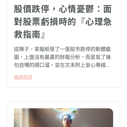
股價跌停，心情憂鬱：面
對股票虧損時的『心理急
救指南』
這陣子，某報紙發了一張股市跌停的軟體截
圖，上面沒有嚴肅的財報分析，而是寫了幾
句自嘲的順口溜，並在文末附上安心專線與
生命線的求助電話。這張圖片在社群平台上
繼續閱讀
被廣泛轉載。對許多投資人而言，螢幕上下
跌的數字背後，實質連結的是個人的財務壓
力、家庭開銷預算與強烈的焦慮感。