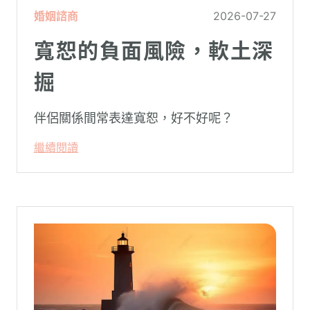
婚姻諮商
2026-07-27
寬恕的負面風險，軟土深
掘
伴侶關係間常表達寬恕，好不好呢？
繼續閱讀