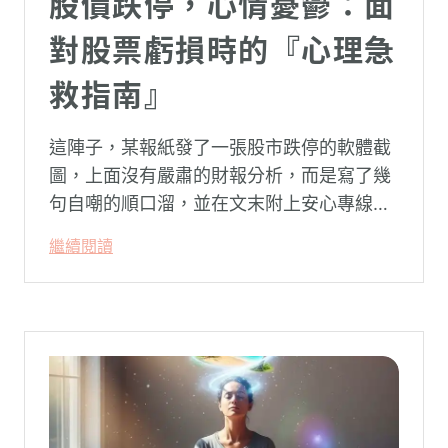
股價跌停，心情憂鬱：面
對股票虧損時的『心理急
救指南』
這陣子，某報紙發了一張股市跌停的軟體截
圖，上面沒有嚴肅的財報分析，而是寫了幾
句自嘲的順口溜，並在文末附上安心專線與
生命線的求助電話。這張圖片在社群平台上
繼續閱讀
被廣泛轉載。對許多投資人而言，螢幕上下
跌的數字背後，實質連結的是個人的財務壓
力、家庭開銷預算與強烈的焦慮感。