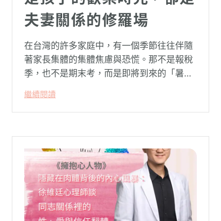
夫妻關係的修羅場
在台灣的許多家庭中，有一個季節往往伴隨
著家長集體的集體焦慮與恐慌。那不是報稅
季，也不是期末考，而是即將到來的「暑
假」。當校門關上，孩子「傾巢而出」回歸
繼續閱讀
家庭，原本由學校與安親班代勞的照顧責
任，瞬間全數倒回家庭系統之內。對許多父
母親而言，這段日子甚至被戲稱為考驗婚姻
與理智線的「煉獄」