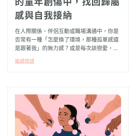
的童年創傷中，找回歸屬
感與自我接納
在人際關係、伴侶互動或職場溝通中，你是
否常有一種「怎麼換了環境，那種孤單感還
是跟著我」的無力感？或是每次談戀愛，總
是不自覺地設下層層關卡去測試對方，最後
繼續閱讀
卻演變成兩敗俱傷？