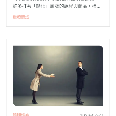
許多打著「顯化」旗號的課程與商品，標榜
只要「相信宇宙」、「調整能量頻率」，就
繼續閱讀
能吸引財富、關係與健康。這類論述聽起來
療癒，卻經常缺乏實證基礎，甚至可能對正
在低潮中的人造成二次傷害。
婚姻諮商
2026-07-27