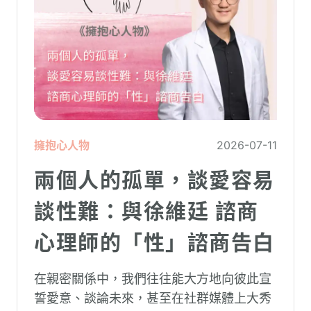
擁抱心人物
2026-07-11
兩個人的孤單，談愛容易
談性難：與徐維廷 諮商
心理師的「性」諮商告白
在親密關係中，我們往往能大方地向彼此宣
誓愛意、談論未來，甚至在社群媒體上大秀