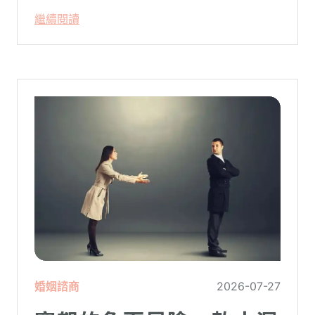
只要「相信宇宙」、「調整能量頻率」，就
繼續閱讀
能吸引財富、關係與健康。這類論述聽起來
療癒，卻經常缺乏實證基礎，甚至可能對正
在低潮中的人造成二次傷害。
婚姻諮商
2026-07-27