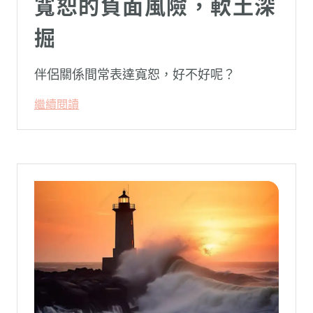
寬恕的負面風險，軟土深
掘
伴侶關係間常表達寬恕，好不好呢？
繼續閱讀