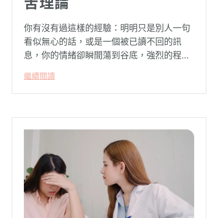
苦理論
你有沒有過這樣的經驗：明明只是別人一句
看似無心的話，或是一個被已讀不回的訊
息，你的情緒卻瞬間蕩到谷底，強烈的程度
似乎不成比例？事後想起來，你也覺得奇
繼續閱讀
怪：「事情真的有這麼嚴重嗎？」