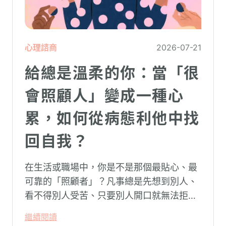
心理諮商
2026-07-21
給總是溫柔的你：當「很
會照顧人」變成一種心
累，如何從病態利他中找
回自我？
在生活或職場中，你是不是那個最貼心、最
可靠的「照顧者」？凡事總是先想到別人、
看不得別人受苦、只要別人開口就無法拒
絕。然而，這種掏空自己的「大愛」，卻常
繼續閱讀
常在夜深人靜時讓你感到莫名的心累與空