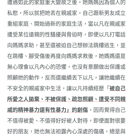
遭遇如此的家庭重大變故之後，她媽媽因為個人的
私慾，所以就把她丟在親戚家，自己跟新男友成立
重組家庭、開始過新的家庭生活，當以凡在親戚家
遭受某位遠親的性騷擾與脅迫時，即便以凡打電話
向媽媽求助，甚至還被迫自己想辦法跳樓逃生，並
在跳樓、腳受傷後再度向媽媽求救後，她媽媽還是
無心理會以凡內心的恐懼，也沒有意願做出保護或
照顧她的動作，反而還繼續丟下以凡，讓她繼續在
不安全的親戚家中生活，讓以凡持續經歷「
被自己
所愛之人拋棄、不被保護、疏忽照顧、遭受不同親
戚的精神暴力還有性暴力」的創傷
，因而覺得自己
不值得被愛、不值得好好被人對待，即便面對很要
好的朋友，她也無法袒露內心深處的傷痛，總是與