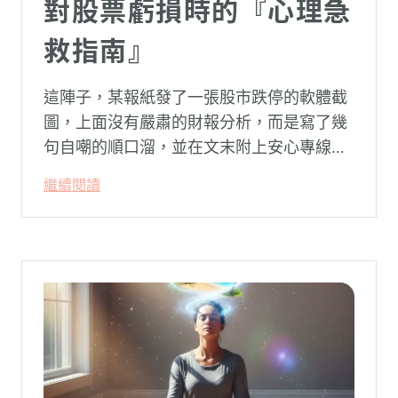
對股票虧損時的『心理急
救指南』
這陣子，某報紙發了一張股市跌停的軟體截
圖，上面沒有嚴肅的財報分析，而是寫了幾
句自嘲的順口溜，並在文末附上安心專線與
生命線的求助電話。這張圖片在社群平台上
繼續閱讀
被廣泛轉載。對許多投資人而言，螢幕上下
跌的數字背後，實質連結的是個人的財務壓
力、家庭開銷預算與強烈的焦慮感。