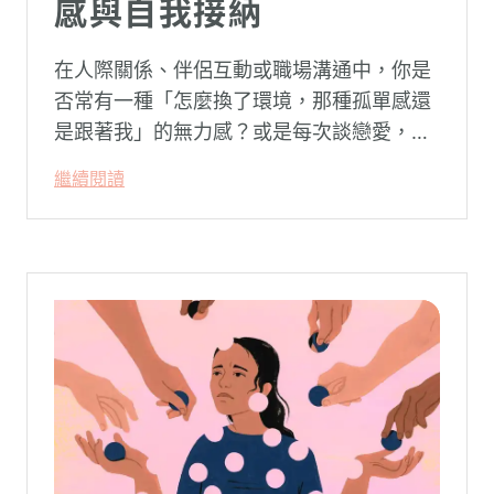
感與自我接納
在人際關係、伴侶互動或職場溝通中，你是
否常有一種「怎麼換了環境，那種孤單感還
是跟著我」的無力感？或是每次談戀愛，總
是不自覺地設下層層關卡去測試對方，最後
繼續閱讀
卻演變成兩敗俱傷？