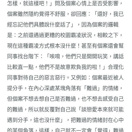
怎樣，就這樣吧！」問及個案心情上是否受影響，
個案雖然隱約覺得不舒服，卻回應：「還好，我已
經忘記他們具體說什麼話了」，因為個案的邏輯
是：之前還遇過更糟的校園霸凌狀況，相較之下，
現在這種霸凌方式根本沒什麼！甚至有個案還會幫
同事找台階下：「唉唷，他們只是開開玩笑，講話
比較直一點，他們不是故意欺負我的啦！」合理化
同事對待自己的惡言惡行。又例如：個案最近被人
提分手，在內心深處某塊角落有「難過」的情緒，
但個案不想去想自己是否難過，也不想去感受自己
的難過，所以就反覆對自己說「談戀愛本來就可能
遇到分手，這也沒什麼」，把難過的情緒封在心中
的某個角落，這樣，自己就不一定會「覺得」難過