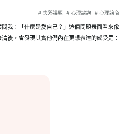
#
失落議題
#
心理諮詢
#
心理諮商
案問我：「什麼是愛自己？」這個問題表面看來像
釐清後，會發現其實他們內在更想表達的感受是：