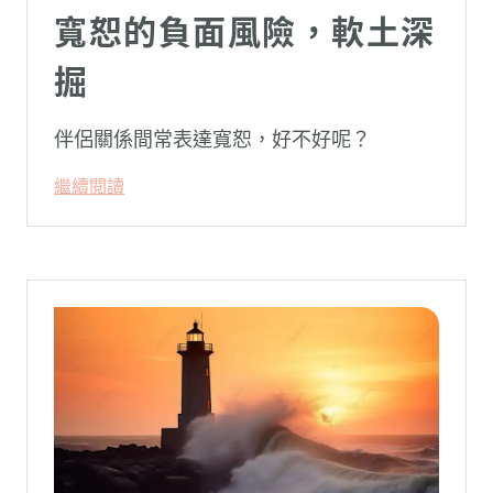
寬恕的負面風險，軟土深
掘
伴侶關係間常表達寬恕，好不好呢？
繼續閱讀