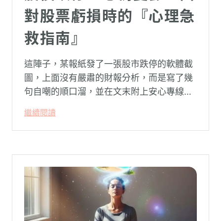
對股票虧損時的『心理急
救指南』
這陣子，某報紙發了一張股市跌停的軟體截
圖，上面沒有嚴肅的財報分析，而是寫了幾
句自嘲的順口溜，並在文末附上安心專線與
生命線的求助電話。這張圖片在社群平台上
繼續閱讀
被廣泛轉載。對許多投資人而言，螢幕上下
跌的數字背後，實質連結的是個人的財務壓
力、家庭開銷預算與強烈的焦慮感。