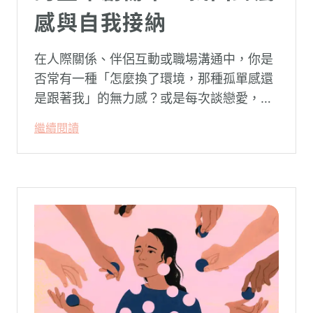
感與自我接納
在人際關係、伴侶互動或職場溝通中，你是
否常有一種「怎麼換了環境，那種孤單感還
是跟著我」的無力感？或是每次談戀愛，總
是不自覺地設下層層關卡去測試對方，最後
繼續閱讀
卻演變成兩敗俱傷？