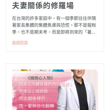
夫妻關係的修羅場
在台灣的許多家庭中，有一個季節往往伴隨
著家長集體的集體焦慮與恐慌。那不是報稅
季，也不是期末考，而是即將到來的「暑
假」。當校門關上，孩子「傾巢而出」回歸
繼續閱讀
家庭，原本由學校與安親班代勞的照顧責
任，瞬間全數倒回家庭系統之內。對許多父
母親而言，這段日子甚至被戲稱為考驗婚姻
與理智線的「煉獄」