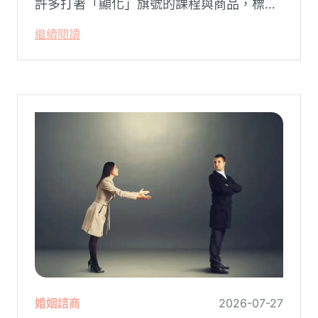
許多打著「顯化」旗號的課程與商品，標榜
只要「相信宇宙」、「調整能量頻率」，就
繼續閱讀
能吸引財富、關係與健康。這類論述聽起來
療癒，卻經常缺乏實證基礎，甚至可能對正
在低潮中的人造成二次傷害。
婚姻諮商
2026-07-27