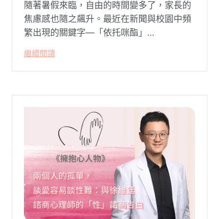
隨著暑假來臨，自由的時間變多了，家長的
焦慮感也隨之飆升。最近在新聞與校園中頻
繁出現的關鍵字—「依托咪酯」
（Etomidate，俗稱喪屍煙彈），成為無數
繼續閱讀
父母心中最深沉的恐懼。