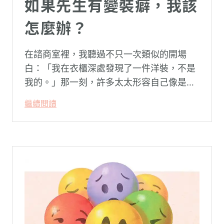
如果先生有變裝癖，我該
怎麼辦？
在諮商室裡，我聽過不只一次類似的開場
白：「我在衣櫃深處發現了一件洋裝，不是
我的。」那一刻，許多太太形容自己像是踩
空了一階樓梯—原本熟悉的婚姻，突然變得
繼續閱讀
陌生。