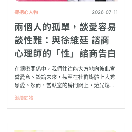
擁抱心人物
2026-07-11
兩個人的孤單，談愛容易
談性難：與徐維廷 諮商
心理師的「性」諮商告白
在親密關係中，我們往往能大方地向彼此宣
誓愛意、談論未來，甚至在社群媒體上大秀
恩愛。然而，當臥室的房門關上，燈光熄
滅，面對枕邊最親密的那個人，有些話卻反
繼續閱讀
而成了最難開口的禁忌。