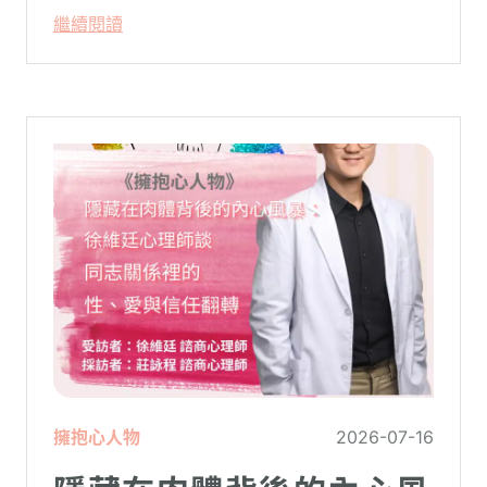
假」。當校門關上，孩子「傾巢而出」回歸
繼續閱讀
家庭，原本由學校與安親班代勞的照顧責
任，瞬間全數倒回家庭系統之內。對許多父
母親而言，這段日子甚至被戲稱為考驗婚姻
與理智線的「煉獄」
擁抱心人物
2026-07-16