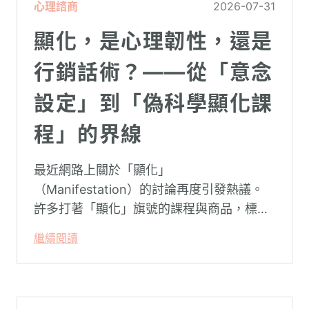
心理諮商
2026-07-31
顯化，是心理韌性，還是
行銷話術？——從「意念
設定」到「偽科學顯化課
程」的界線
最近網路上關於「顯化」
（Manifestation）的討論再度引發熱議。
許多打著「顯化」旗號的課程與商品，標榜
只要「相信宇宙」、「調整能量頻率」，就
繼續閱讀
能吸引財富、關係與健康。這類論述聽起來
療癒，卻經常缺乏實證基礎，甚至可能對正
在低潮中的人造成二次傷害。